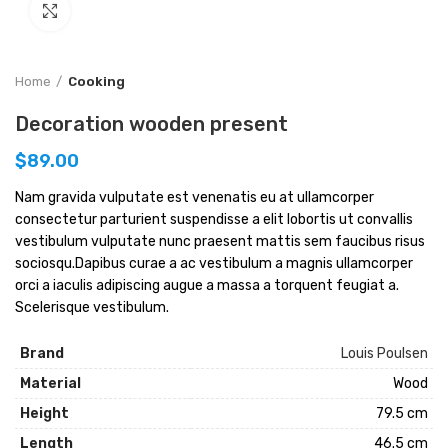
Нажмите, чтобы увеличить
Home
Cooking
Decoration wooden present
$
89.00
Nam gravida vulputate est venenatis eu at ullamcorper
consectetur parturient suspendisse a elit lobortis ut convallis
vestibulum vulputate nunc praesent mattis sem faucibus risus
sociosqu.Dapibus curae a ac vestibulum a magnis ullamcorper
orci a iaculis adipiscing augue a massa a torquent feugiat a.
Scelerisque vestibulum.
Brand
Louis Poulsen
Material
Wood
Height
79.5 cm
Length
46.5 cm