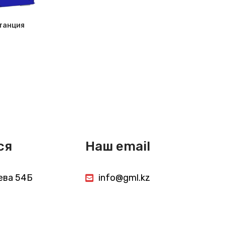
танция
ся
Наш email
аева 54Б
info@gml.kz